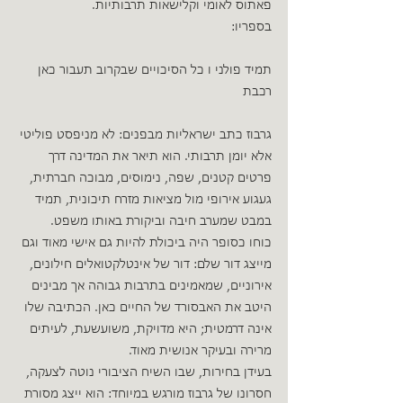
פאתוס לאומי וקלישאות תרבותיות.
בספריו:
תמיד פולני ו כל הסיכויים שבקרוב תעבור כאן 
רכבת
גרבוז כתב ישראליות מבפנים: לא מניפסט פוליטי 
אלא יומן תרבותי. הוא תיאר את המדינה דרך 
פרטים קטנים, שפה, נימוסים, מבוכה חברתית, 
געגוע אירופי מול מציאות מזרח תיכונית, תמיד 
במבט שמערב חיבה וביקורת באותו משפט.
כוחו כסופר היה ביכולת להיות גם אישי מאוד וגם 
מייצג דור שלם: דור של אינטלקטואלים חילונים, 
אירוניים, שמאמינים בתרבות גבוהה אך מבינים 
היטב את האבסורד של החיים כאן. הכתיבה שלו 
אינה דרמטית; היא מדויקת, משועשעת, לעיתים 
מרירה ובעיקר אנושית מאוד.
בעידן בחירות, שבו השיח הציבורי נוטה לצעקה, 
חסרונו של גרבוז מורגש במיוחד: הוא ייצג מסורת 