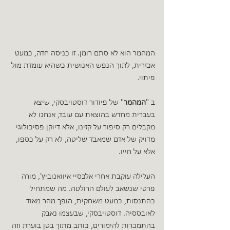
המהמר הוא לא סתם רומן. זו כניסה חדה, כמעט 
אכזרית, לתוך הנפש האנושית כשהיא עומדת מול 
פיתוי.
ב "
המהמר
" של פיודור דוסטויבסקי, שיצא 
בעברית מחדש בהוצאת עם עובד, אנחנו לא 
מקבלים רק סיפור על קזינו, אלא דיוקן פסיכולוגי 
מדויק של אדם שמאבד שליטה, לא רק על כספו, 
אלא על חייו.
העלילה עוקבת אחרי אלכסיי איוואנוביץ', מורה 
פרטי שנשאב לעולם הרולטה. מה שמתחיל 
כהתנסות, כמעט משחקית, הופך מהר מאוד 
לאובססיה. דוסטויבסקי, שבעצמו נאבק 
בהתמכרות להימורים, כותב מתוך בטן בוערת וזה 