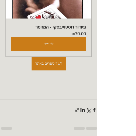
פיודור דוסטוייבסקי - המהמר
₪70.00
לקנייה
לעוד ספרים באתר