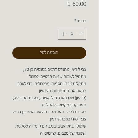
מחיר
כמות
*
הוספה לסל
צבי לוריא, מהנדס דרכים בפנסיה בן 72,
מתחיל לשכוח שמות פרטיים ולסבול
מתקלות זיכרון נוספות ומבלבולים. כדי לעכב
במעט את התפתחות השיטיון
(קיהיון) שלו מארגנת לו אשתו, בעצת הנוירולוג,
תעסוקה במקצועו, להתלוות
כעוזר־בלי־שכר אל מהנדס צעיר המתכנן כביש
צבאי סודי במכתש רמון.
שיטוטיו בתל־אביב ובנגב הם קומדיה ססגונית
ושנונה של מצבים, שדמיונו ה