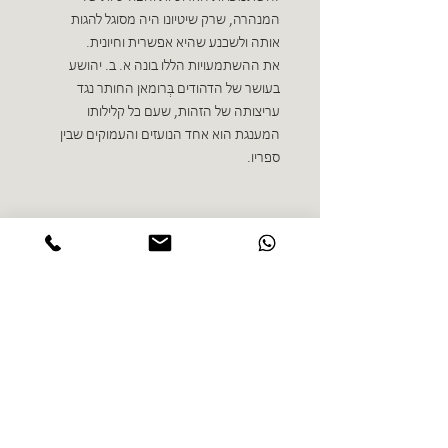
המנהרה, שרק שיטיונו היה מסוגל להגות
אותה ולשכנע שהיא אפשרית וחיונית.
את ההשתמעויות הללו בונה א. ב. יהושע
בעושר של הדהודים בְּרומאן החותר נגד
עריצותה של הזהות, שעם כל קלילותו
המענגת הוא אחד הנועזים והעמוקים שבין
ספריו.
ספרים נוספים בז'אנר