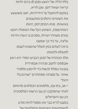
בלתי־נדלה של יהושע מזַמן לנו בהם חדוות
קריאה יוצאת־דופן. שכן לוריא,
במקום להתאבל על הידרדרותו, חוגג משועשע
את השינויים ההולכים ומתעצמים
באישיותו. מוחו המתכרסם, זהותו
המתרופפת, השיטיון הקל שלו המתגלה דווקא
כגורם משחרר ויצירתי, נוסכים בו העזה וחירות
עליצה, עד כדי כך שמצבו
נראה לעתים כמין תעלול שהמציא לעצמו
לתועלתו ולהֹנאתו.
גולת הכותרת של תכנון הכביש הסודי היא רעיון
אובססיבי לחצוב מנהרה אבסורדית
בגבעה כפולת דבשות כדי להימנע מלפורר
אותה. על פסגתה מסתתרים "שוהים בלי
זהות"
– אב, בתו ובנו, פלסטינים הנמלטים מזהותם
לאחר שהסתבכו הן עם הרשות הפלסטינית
והן עם הישראלים.
במצבו לוריא כבר אינו מסוגל להיות מודע
להשתמעויות הארוטיות והפוליטיות של