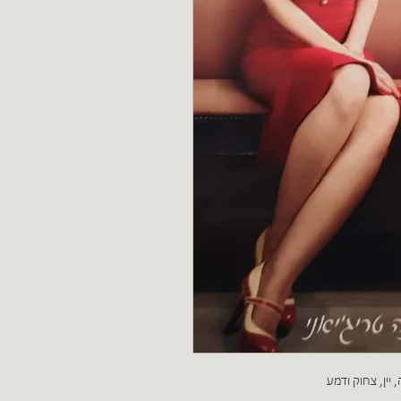
ין, צחוק ודמע