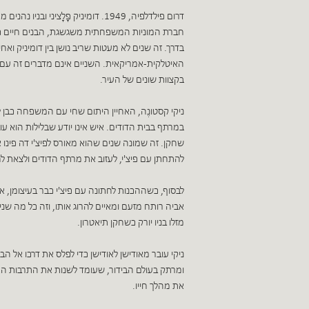
דרום פילדלפיה, 1949. דומיניק פָּלָצי
חברת המוניות המשפחתית משגשגת, הבנים חיים כו
בדרך. זה שנים לא מעטות שריב נושן בין דומיניק וא
האיטלקית-אמריקאית. השניים אינם מדברים זה עם זה
בקצוות שונים של העיר.
ניקי קסטונֶה, האחיין היתום שחי עם המשפחה כבן ל
במרתף בבית הדודים. איש אינו יודע שבלילות הוא עו
שחקן. זה שמונה שנים שהוא מאורס לפיצ'י דה פינ
להתחתן עם פיצ'י, לעזוב את מרתף הדודים ולצאת לח
לבסוף, כשההכנות לחתונה עם פיצ'י כבר בעיצומן, או
אביה רותח מזעם ומאיים להרוג אותו, וזה כל מה שניק
מזלו בניו יורק כשחקן תיאטרון.
ניקי עובר מאודישן לאודישן כדי לפלס את דרכו אל הב
ומרתק בעולם הבידור, שעומד לשנות את התרבות ה
את מהלך חייו.