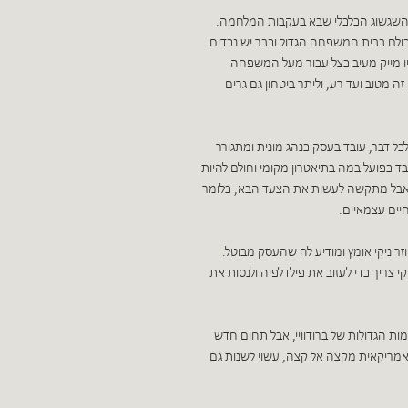
ני ובניו נהנים מהשגשוג הכלכלי שבא בעקבות המלחמה.
לם בבית המשפחה הגדול וכבר יש נכדים
חיו מייק מעיב כצל עכור מעל המשפחה
 מטוב ועד רע, וליתר ביטחון גם גרים
כל דבר, עובד בעסק כנהג מונית ומתגורר
בד כפועל במה בתיאטרון מקומי וחולם להיות
ו אבל מתקשה לעשות את הצעד הבא, כלומר
יים עצמאיים.
זר ניקי אומץ ומודיע לה שהעסק מבוטל.
י צריך כדי לעזוב את פילדלפיה ולנסות את
מות הגדולות של ברודוויי, אבל תחום חדש
אמריקאית מקצה אל קצה, עשוי לשנות גם