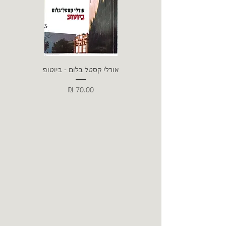
אורלי קסטל בלום - ביוטופ
דייו
מחיר