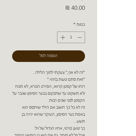
מחיר
כמות
*
הוספה לסל
"זה לא אני," צעקתי לתוך הלילה..
"זאת סתם טעות בזהוי."
רוחו של קפטן קרואו, הפירט הנורא, לא תנוח
ולא תשקוט עד שתנקום בנער הסיפון שגבר על
הקפטן לפני שנים רבות.
זה לא כל כך חשוב אם הילד שיתפס הוא
באמת נער הסיפון, העיקר שהוא יהיה בן
תשע...
כך טוען מרטי, אחיו הגדול של ויל.
אבל ויל לא פוחד, גם אם הוא בן התשע היחיד