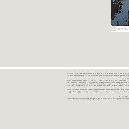
נות ספרים יד שניה ספרים משומשים ספרים חדשים ספרים יד 2 מכירת ספרים יד שניה ספרי יד שניהחיפוש ספרים ספרים ישנים ספרים עתיקים ספרים זולים ספרים במצב חדש ספרים במחירי רצפה
רים במבצע ספרים יד 2 ברמת גן ספרים יד 2 ביבנה יד 2 ספרים ספרי פסיכולוגיה ספריה סוציולוגיה ביוגרפיות ו אוטוביוגרפיות ספרי חינוך ספרי כלכלה ספרי שוק ההון ספרי עיון ספרי פרוזה ספרי
מקרא
ספרי ביטחון] [רומנים] [רומנים רומנטיים] [פרוזה] [ספרות מתורגמת] [ספרות מקור] [ספרים באנגלית] [ספרים
חדשים מהחנות] [ספרים מומלצים] [ספרי בישול] [ספרי עידן חדש] [ספרי עסקים] [ספרי מורשת] [מחזות] [ספרי שירה] [ספרי בריאות] [ספרי תזונה] [ספרי רפואה] [ספרי מתח] [ספרים] [ספרי יד 2[ [יד 2 יד 2[ [מכירת יד 2[ [מכירת יד שנייה]
 [ספרים יד 2[ [ספר] [ספרים יד 2[ [הזמנת ספרים] [יד 2 ספרים] [ספרים בזול] [אתר ספרים] [הזמנת ספרים אונליין] [קניית ספרים אונליין] [ספרי קריאה] [רכישת ספרים אונליין] [חנות ספרים
[ספרים נדירים] [חנות ספרים משומשים] [חיפוש ספרים ישנים] [חנות יד שניה ספרים] [חיפוש ספר] [ספרים]
[חנות ספרים זולים] [ספרים חדשים] [ספרים במחירי רצפה] [ספרים במשלוח חינם] [ספרים במשלוח עד הבית] [ספרים יד 2 ברמת גן] [ספרים יד 2 ביבנה] [יד 2 ספרים] [ספרי פסיכולוגיה] [ספרי סוציולוגיה] [ספרי חינוך] [ספרי כלכלה] [ספרי
 [קניית ספרים]
<a href="https://www.freepik.com/free-photo/group-armed-forces-walking-desert-distance-is