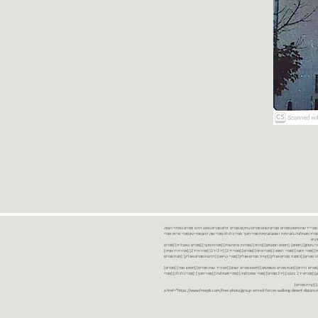
נות ספרים יד שניה ספרים משומשים ספרים חדשים ספרים יד 2 מכירת ספרים יד שניה ספרי יד שניהחיפוש ספרים ספרים ישנים ספרים עתיקים ספרים זולים ספרים במצב חדש ספרים במחירי רצפה
רים במבצע ספרים יד 2 ברמת גן ספרים יד 2 ביבנה יד 2 ספרים ספרי פסיכולוגיה ספריה סוציולוגיה ביוגרפיות ו אוטוביוגרפיות ספרי חינוך ספרי כלכלה ספרי שוק ההון ספרי עיון ספרי פרוזה ספרי
מקרא
ספרי ביטחון] [רומנים] [רומנים רומנטיים] [פרוזה] [ספרות מתורגמת] [ספרות מקור] [ספרים באנגלית] [ספרים
חדשים מהחנות] [ספרים מומלצים] [ספרי בישול] [ספרי עידן חדש] [ספרי עסקים] [ספרי מורשת] [מחזות] [ספרי שירה] [ספרי בריאות] [ספרי תזונה] [ספרי רפואה] [ספרי מתח] [ספרים] [ספרי יד 2[ [יד 2 יד 2[ [מכירת יד 2[ [מכירת יד שנייה]
 [ספרים יד 2[ [ספר] [ספרים יד 2[ [הזמנת ספרים] [יד 2 ספרים] [ספרים בזול] [אתר ספרים] [הזמנת ספרים אונליין] [קניית ספרים אונליין] [ספרי קריאה] [רכישת ספרים אונליין] [חנות ספרים
[ספרים נדירים] [חנות ספרים משומשים] [חיפוש ספרים ישנים] [חנות יד שניה ספרים] [חיפוש ספר] [ספרים]
[חנות ספרים זולים] [ספרים חדשים] [ספרים במחירי רצפה] [ספרים במשלוח חינם] [ספרים במשלוח עד הבית] [ספרים יד 2 ברמת גן] [ספרים יד 2 ביבנה] [יד 2 ספרים] [ספרי פסיכולוגיה] [ספרי סוציולוגיה] [ספרי חינוך] [ספרי כלכלה] [ספרי
 [קניית ספרים]
<a href="https://www.freepik.com/free-photo/group-armed-forces-walking-desert-distance-is