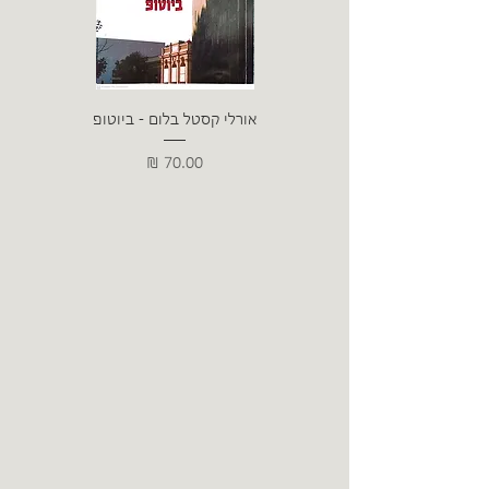
אורלי קסטל בלום - ביוטופ
דייו
מחיר