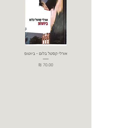
אורלי קסטל בלום - ביוטופ
דייו
מחיר