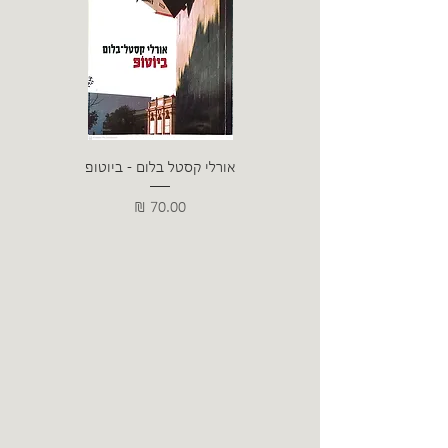
אורלי קסטל בלום - ביוטופ
דייו
מחיר