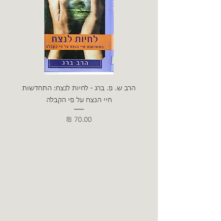
הרב ש. פ. ברג - לחיות לנצח: התחדשות
ניצה 
חיי הנצח על פי הקבלה
מחיר