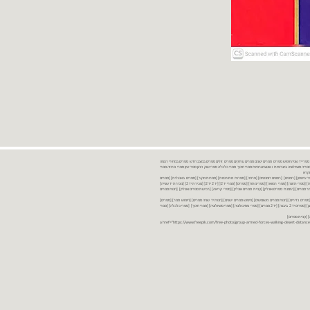
נות ספרים יד שניה ספרים משומשים ספרים חדשים ספרים יד 2 מכירת ספרים יד שניה ספרי יד שניהחיפוש ספרים ספרים ישנים ספרים עתיקים ספרים זולים ספרים במצב חדש ספרים במחירי רצפה
רים במבצע ספרים יד 2 ברמת גן ספרים יד 2 ביבנה יד 2 ספרים ספרי פסיכולוגיה ספריה סוציולוגיה ביוגרפיות ו אוטוביוגרפיות ספרי חינוך ספרי כלכלה ספרי שוק ההון ספרי עיון ספרי פרוזה ספרי
מקרא
ספרי ביטחון] [רומנים] [רומנים רומנטיים] [פרוזה] [ספרות מתורגמת] [ספרות מקור] [ספרים באנגלית] [ספרים
חדשים מהחנות] [ספרים מומלצים] [ספרי בישול] [ספרי עידן חדש] [ספרי עסקים] [ספרי מורשת] [מחזות] [ספרי שירה] [ספרי בריאות] [ספרי תזונה] [ספרי רפואה] [ספרי מתח] [ספרים] [ספרי יד 2[ [יד 2 יד 2[ [מכירת יד 2[ [מכירת יד שנייה]
 [ספרים יד 2[ [ספר] [ספרים יד 2[ [הזמנת ספרים] [יד 2 ספרים] [ספרים בזול] [אתר ספרים] [הזמנת ספרים אונליין] [קניית ספרים אונליין] [ספרי קריאה] [רכישת ספרים אונליין] [חנות ספרים
[ספרים נדירים] [חנות ספרים משומשים] [חיפוש ספרים ישנים] [חנות יד שניה ספרים] [חיפוש ספר] [ספרים]
[חנות ספרים זולים] [ספרים חדשים] [ספרים במחירי רצפה] [ספרים במשלוח חינם] [ספרים במשלוח עד הבית] [ספרים יד 2 ברמת גן] [ספרים יד 2 ביבנה] [יד 2 ספרים] [ספרי פסיכולוגיה] [ספרי סוציולוגיה] [ספרי חינוך] [ספרי כלכלה] [ספרי
 [קניית ספרים]
<a href="https://www.freepik.com/free-photo/group-armed-forces-walking-desert-distance-is