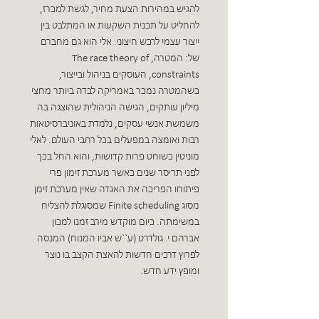
להגיש במהירות הצעת מחיר, לגשת למכרז,
להחליט על תכנית השקעות או המתלבט בין
ייצור עצמי לרכש חיצוני. אלי הוא גם מחברם
של: המטרה, The race theory of
constraints, העוסקים בניהול ובייצור,
כשהמטרה נמכר באמריקה לבדה ביותר מחצי
מיליון עותקים, הגישה הניהולית שהוצגה בה
משמשת אנשי עסקים, נלמדת באוניברסיטאות
רבות ואומצה במפעלים בכל רחבי העולם. לאלי
מוניטין כשוחט פרות קדושות, והוא החל בכך
לפני תריסר שנים כאשר מערכת זימון פרי
פיתוחו הפריכה את האגדה שאין מערכת זימן
מסוג Finite scheduling שמסוגלת להצליח
במשימתה. כיום מוקדש מירב זמנו למכון
אברהם י. גולדרט (ע``ש אביו המנוח) המנסה
לפרוץ דרכים חדשות להאצת הקצב בו נוצר
ומופץ ידע חדש.