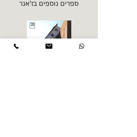
ספרים נוספים בז'אנר
אורלי קסטל בלום - ביוטופ
דייו
מחיר