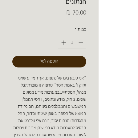
הנתונים
מחיר
כמות
*
הוספה לסל
``אני טובע בים של נתונים, אך המידע שאני
זקוק לו באמת חסר`` טרוניה זו מוכרת לכל
מנהל, המסתייע במערכות מידע מסוגים
שונים. ניהול, מידע ונתונים, ויחסי הגומלין
המשובשים והמבולבלים ביניהם, הם נקודת
המוצא של הספר. באופן שיטתי וסדור, החל
מהגדרות והנחות יסוד, בונה אלי גולדרט את
הבסיס למערכות מידע כפי שהן צריכות ויכולות
להיות. מערכות מידע שתעזורנה למנהל הצריך