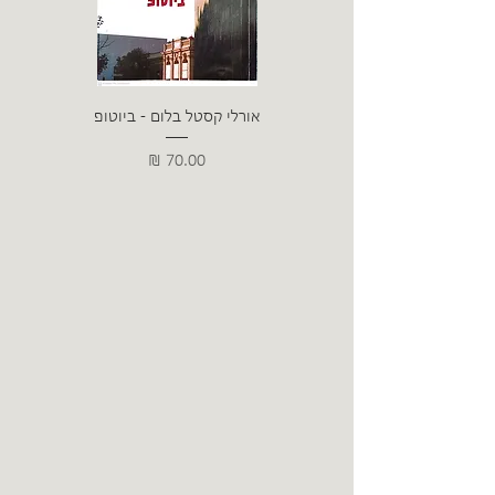
אורלי קסטל בלום - ביוטופ
דייו
מחיר