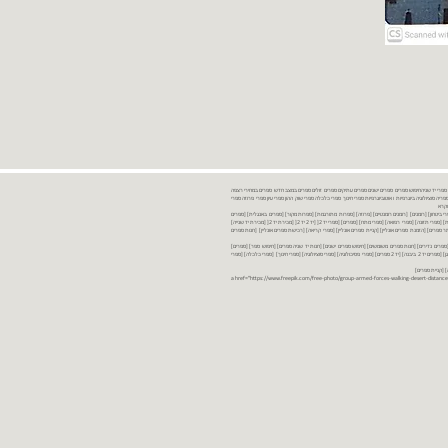
נות ספרים יד שניה ספרים משומשים ספרים חדשים ספרים יד 2 מכירת ספרים יד שניה ספרי יד שניהחיפוש ספרים ספרים ישנים ספרים עתיקים ספרים זולים ספרים במצב חדש ספרים במחירי רצפה
רים במבצע ספרים יד 2 ברמת גן ספרים יד 2 ביבנה יד 2 ספרים ספרי פסיכולוגיה ספריה סוציולוגיה ביוגרפיות ו אוטוביוגרפיות ספרי חינוך ספרי כלכלה ספרי שוק ההון ספרי עיון ספרי פרוזה ספרי
מקרא
ספרי ביטחון] [רומנים] [רומנים רומנטיים] [פרוזה] [ספרות מתורגמת] [ספרות מקור] [ספרים באנגלית] [ספרים
חדשים מהחנות] [ספרים מומלצים] [ספרי בישול] [ספרי עידן חדש] [ספרי עסקים] [ספרי מורשת] [מחזות] [ספרי שירה] [ספרי בריאות] [ספרי תזונה] [ספרי רפואה] [ספרי מתח] [ספרים] [ספרי יד 2[ [יד 2 יד 2[ [מכירת יד 2[ [מכירת יד שנייה]
 [ספרים יד 2[ [ספר] [ספרים יד 2[ [הזמנת ספרים] [יד 2 ספרים] [ספרים בזול] [אתר ספרים] [הזמנת ספרים אונליין] [קניית ספרים אונליין] [ספרי קריאה] [רכישת ספרים אונליין] [חנות ספרים
[ספרים נדירים] [חנות ספרים משומשים] [חיפוש ספרים ישנים] [חנות יד שניה ספרים] [חיפוש ספר] [ספרים]
[חנות ספרים זולים] [ספרים חדשים] [ספרים במחירי רצפה] [ספרים במשלוח חינם] [ספרים במשלוח עד הבית] [ספרים יד 2 ברמת גן] [ספרים יד 2 ביבנה] [יד 2 ספרים] [ספרי פסיכולוגיה] [ספרי סוציולוגיה] [ספרי חינוך] [ספרי כלכלה] [ספרי
 [קניית ספרים]
<a href="https://www.freepik.com/free-photo/group-armed-forces-walking-desert-distance-is