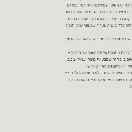
הבה, נישואים, שפורסמו לאחרונה, כמו גם
וקר) וסודות גלויים (זוכה הפרס הספרותי מטעם רשת
ה מופיעים כדרך קבע בניו יורקר, והיא זכתה פעמיים בפרס
יה נולדו בעמק אטריק שבאזור ישובי הגבול
ינו אחיו הצעיר וחסר ההשראה של הרומן,
שכל כולו מתבסס על זרם שוצף של פרטים –
ים בו פרוזה שמבטאת משהו עמוק (צ'כובי):
." אינדיפנדנט של יום ראשון.
 ומאוזנים היטב – לא בדיוניים לחלוטין ולא
 המעודנת שבה היא מקשטת את האמת באים
ט