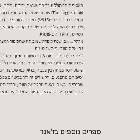
האסופות המהוללות בריחה ושנאה, ידידות, חיזור, א
The begger maid (שהיה מועמד לפרס הב
חנויות הספרים WH Smith). סיפורי
גילר ובפרס המושל הכללי במולדתה קנדה. אבות אבות
הסקוטי, והיא חיה באונטריו.
מרתק... אם ישנה סופרת שמוכיחה שהסיפור הקצר א
זוהי אליס מונרו. פיננשל טיימס
"מדוע מונרו כל כך טובה? זה משום הסגנון – סגנון 
שבו טמונה גדולתה של מונרו. זה משום שאנחנו מוצא
שיטוט חסר מנוחה בין עכבות, בדיוק כפי שעושה המוח
"סיפורים מהפנטים, הקשורים זה לזה בקשרים פנימיים,
עובדתיים ויבשים. מגעה הקליל של מונרו, והדרך
לידי ביטוי בספר זה המואר בדפוסי החיים." אקונומיס
ספרים נוספים בז'אנר