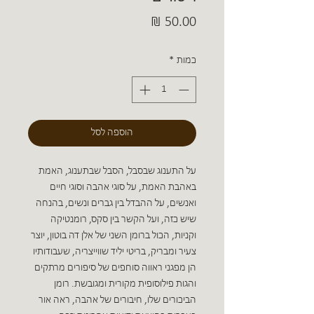
מחיר
כמות
*
הוספה לסל
על התענוג שבסבל, הסבל שבתענוג, האמת
באהבת האמת, על סוגי אהבה וסוגי חיים
ואנשים, על ההבדל בין גברים ונשים, בהנחה
שיש כזה, ועל הקשר בין סקס, רומנטיקה
וקניות, הכול ברומן השני של אלן דה בוטון, יוצר
צעיר ומבריק, בריטי יליד שווייצריה, שעבודותיו
הן מפגני ראווה סוחפים של סיפורים מרתקים
והגות פילוסופית מקורית ומגובשת. רומן
הביכורים שלו, חיבורים של אהבה, ראה אור