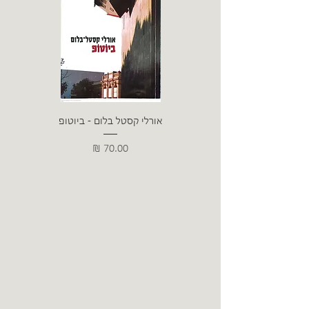
אורלי קסטל בלום - ביוטופ
דייו
מחיר