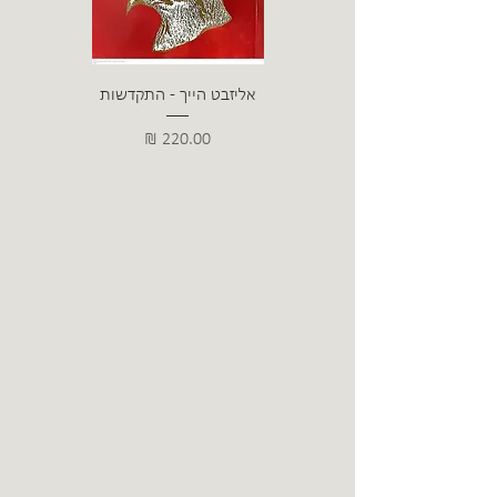
אליזבט הייך - התקדשות
הרב ש. 
מחיר