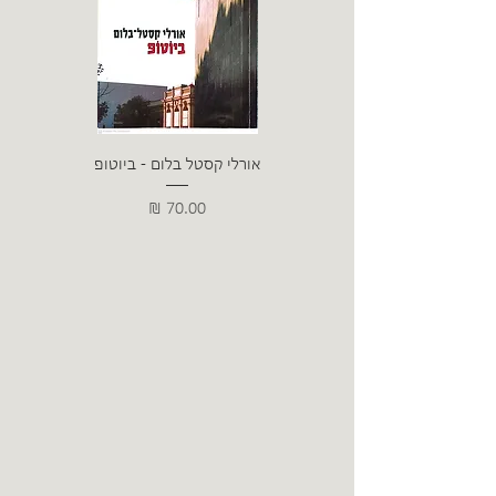
אורלי קסטל בלום - ביוטופ
דייו
מחיר