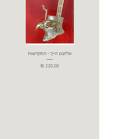
אליזבט הייך - התקדשות
הרב ש. 
מחיר