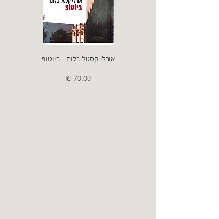
אורלי קסטל בלום - ביוטופ
דייו
מחיר