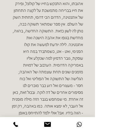
אהובתו, והוא התנקש בחייו של קולונל, ופירק
את חייו בבריחה מתמשכת על לקצה התחתון
של ארגנטינה, הדרום הכי דרומי, תחתית השק
של העולם. אין ספר שמתאר תשוקה ככה,
נותן לה לשון כזאת. התשוקה החדשה, בהווה,
מחדשת בגופו את אהבה הישנה ואת
ארגנטינה. לילה יודעת למעשה את קולו
הפנימי, ואט - אט, כשמתברר במה היא
עוסקת, גובר הדמיון למה שנקלע אליו
באמריקה הדרומית. הערבוב של דמויות
מזמנים שונים תחת עוצמתה של האהבה;
הגלישה של התשוקה אל הפוליטי ואל כוח
חסר - מעצורים ואל רוע כבר מוכרים לנו
מסיפורים אחרים של דה לוקה. ובכול זאת, כאן
זה אחרת. מי שמחפש בגבר הזה מילה מופנית
אל העבר, לא ימצא אותה. כמו באהבה, רק זמן
- הווה בידיו. אבל אולי ילמד להתייחס באופן
אחר לאותם חיים עצמם.