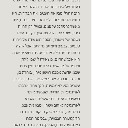
את בן דמותו של הנער מאתה שלי ומהר אדוני
כעבור שלושים וכמה שנים. הוא גנן. לאחר
הרבה גורל. מבין את העצים ואת הבדידות. חייו
נתונים להסתכלות על אדמה, מים, עננים, יותר
מאשר להסתכל על פנים. וכאילו רק ההווה
בידיו, מיום ליום, הווה שנמשך רק יום. יש לו
נשמה של משורר, והספר הוא שדה של ריחות,
טעמים, צבעים ודימויים נהדרים. אבל אישה
מסתורית מתחילה אתו במסעדת פועלים שבה
הוא אוכל צהריים. משאירה לו שם (לילה)
ומספר טלפון. אשה בעלת יופי מזמין צרות,
שכמו יודעת ממבט ראשון מיהו, ובוחרת בו,
וחוזרת ומכניסה אותו למשבצת ישנה. כצעיר בן
עשרים נסע לארגנטינה, הלך אחרי אהבתו
לארגנטינאית יהודייה, שפגשה אותה
כשטיפסה על הרים באיטליה. הוא בא
לארגנטינה לאהוב אשה , ומצא את עצמו
במלחמה, נזרק למאבק העקוב - מדם נגד
הדיקטטורה הצבאית, שבסופה חסרו
בארגנטינה 40,000 אלף בני אדם. הרגו לו את