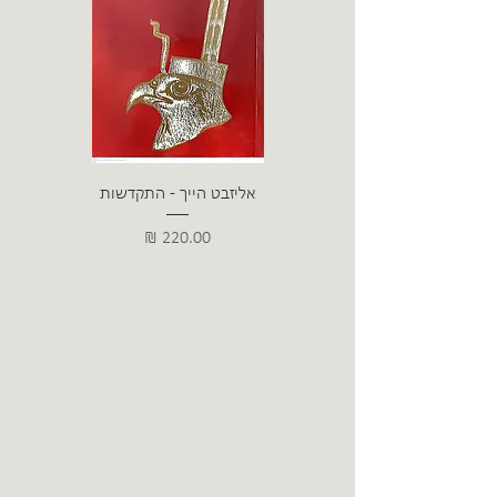
אליזבט הייך - התקדשות
הרב ש. 
מחיר