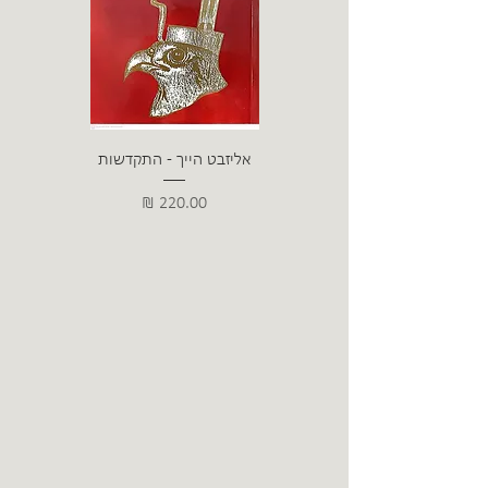
אליזבט הייך - התקדשות
הרב ש. 
מחיר