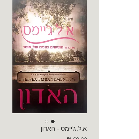
א.ל. ג'יימס - האדון