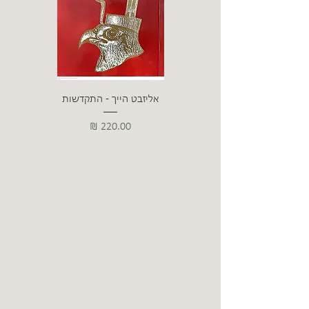
אליזבט הייך - התקדשות
הרב ש. 
מחיר