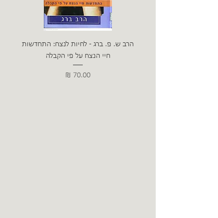
הרב ש. פ. ברג - לחיות לנצח: התחדשות
ניצה 
חיי הנצח על פי הקבלה
מחיר