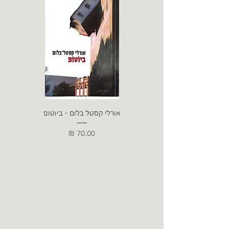
אורלי קסטל בלום - ביוטופ
דייו
מחיר