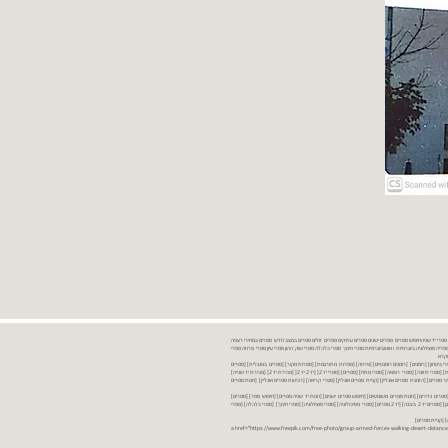
נות ספרים יד שניה ספרים משומשים ספרים חדשים ספרים יד 2 מכירת ספרים יד שניה ספרי יד שניהחיפוש ספרים ספרים ישנים ספרים עתיקים ספרים זולים ספרים במצב חדש ספרים במחירי רצפה
רים במבצע ספרים יד 2 ברמת גן ספרים יד 2 ביבנה יד 2 ספרים ספרי פסיכולוגיה ספריה סוציולוגיה ביוגרפיות ו אוטוביוגרפיות ספרי חינוך ספרי כלכלה ספרי שוק ההון ספרי עיון ספרי פרוזה ספרי
מקרא
ספרי ביטחון] [רומנים] [רומנים רומנטיים] [פרוזה] [ספרות מתורגמת] [ספרות מקור] [ספרים באנגלית] [ספרים
חדשים מהחנות] [ספרים מומלצים] [ספרי בישול] [ספרי עידן חדש] [ספרי עסקים] [ספרי מורשת] [מחזות] [ספרי שירה] [ספרי בריאות] [ספרי תזונה] [ספרי רפואה] [ספרי מתח] [ספרים] [ספרי יד 2[ [יד 2 יד 2[ [מכירת יד 2[ [מכירת יד שנייה]
 [ספרים יד 2[ [ספר] [ספרים יד 2[ [הזמנת ספרים] [יד 2 ספרים] [ספרים בזול] [אתר ספרים] [הזמנת ספרים אונליין] [קניית ספרים אונליין] [ספרי קריאה] [רכישת ספרים אונליין] [חנות ספרים
[ספרים נדירים] [חנות ספרים משומשים] [חיפוש ספרים ישנים] [חנות יד שניה ספרים] [חיפוש ספר] [ספרים]
[חנות ספרים זולים] [ספרים חדשים] [ספרים במחירי רצפה] [ספרים במשלוח חינם] [ספרים במשלוח עד הבית] [ספרים יד 2 ברמת גן] [ספרים יד 2 ביבנה] [יד 2 ספרים] [ספרי פסיכולוגיה] [ספרי סוציולוגיה] [ספרי חינוך] [ספרי כלכלה] [ספרי
 [קניית ספרים]
<a href="https://www.freepik.com/free-photo/group-armed-forces-walking-desert-distance-is