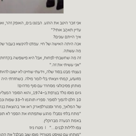
אני ‬זוכר ‬היטב ‬את ‬הרגע. ‬הבטנו ‬בים, ‬האופ‬‬‬‬‬‬‬‬
‬עדיין ‬תאהַב‬ אותי?"‬
איך‬ הייתם‬ עונים?‬
אנה‬ היתה ‬האישה‬ של‬ חיי. ‬עמדנו ‬להינשא ‬כע‬‬‬‬‬‬‬
‬מה ‬עשתה.‬
זה ‬מה ‬שחשבתי ‬לפחות, ‬אבל ‬היא ‬פישפשה ‬בקד‬‬‬‬‬
"‬אני ‬עשיתי ‬את ‬זה."‬
נעצתי ‬מבט ‬בסוד ‬שלה, ‬וידעתי ‬שחיינו ‬לא ‬ישובו ‬להי‬‬‬
מזועזע, ‬קמתי‬ ויצאתי ‬בלי ‬לומר ‬מילה. ‬כשחזרתי‬‬‬‬‬‬
מותחן ‬פסיכולוגי‬ מסחרר‬ עם‬ סוף ‬מדהים!‬
גיום‬ מוסו ‬נולד‬ בצ‬‬‬‬‬‬‬‬‬‬‬‬
‬של ‬המלאך, ‬מחר‬ וסנטרל‬פארק‬ ראו‬ אור ‬בהוצאת ‬כנ‬‬
"‬מתח‬ בלתי ‬נסבל! ‬מרגע‬ שתפתחו ‬את‬ הספר ‬לא‬‬‬‬‬‬‬‬
‬באמת ‬הנערה ‬מברוקלין.‬
צפו ‬ללילות‬ לבנים..." ‬׀ ‬מטרו ניוז
"‬מותחן‬ עם‬ טוויסט ‬מטורף! ‬מוסו ‬שוב ‬מבלבל‬ את‬‬‬‬‬‬‬