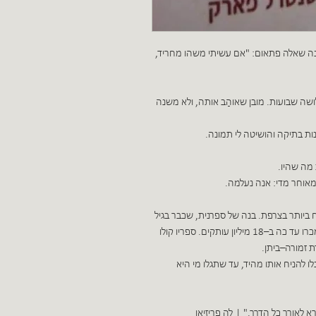
ק זהר, ואנה שאלה פתאום: "אם עשיתי משהו מחריד,
בור שלושה שבועות. מובן שאוהַב אותה, ולא משנה
חתנות בתיקה והושיטה לי תמונה.
ות מה שהיו.
 היה מאוחר מדי: אנה נעלמה.
רפת ב–1974, והוא הסופר המצליח ביותר בצרפת. בנה של ספרנית, שכבר בגיל
‬10 ‬חלם ‬להפוך‬ לסופר. ‬ספריו ‬תורגמו ‬ל–‬33 ‬שפות ‬ונמכרו ‬עד‬ כה ‬ב–‬18 ‬מיליון ‬עותקים. ‬ספריו‬ קולו
רת זמורה–ביתן.
 תוכלו להניח אותו מהיד, עד שתגלו מי היא
 הקורא לאורך כל הדרך." ׀ לה פריזיאן