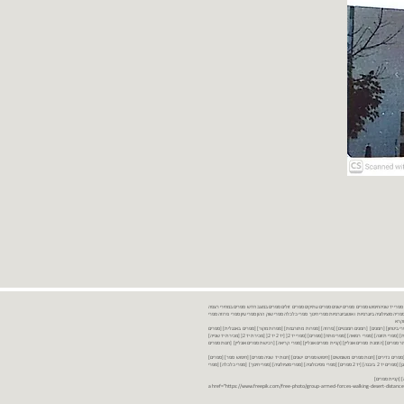
נות ספרים יד שניה ספרים משומשים ספרים חדשים ספרים יד 2 מכירת ספרים יד שניה ספרי יד שניהחיפוש ספרים ספרים ישנים ספרים עתיקים ספרים זולים ספרים במצב חדש ספרים במחירי רצפה
רים במבצע ספרים יד 2 ברמת גן ספרים יד 2 ביבנה יד 2 ספרים ספרי פסיכולוגיה ספריה סוציולוגיה ביוגרפיות ו אוטוביוגרפיות ספרי חינוך ספרי כלכלה ספרי שוק ההון ספרי עיון ספרי פרוזה ספרי
מקרא
ספרי ביטחון] [רומנים] [רומנים רומנטיים] [פרוזה] [ספרות מתורגמת] [ספרות מקור] [ספרים באנגלית] [ספרים
חדשים מהחנות] [ספרים מומלצים] [ספרי בישול] [ספרי עידן חדש] [ספרי עסקים] [ספרי מורשת] [מחזות] [ספרי שירה] [ספרי בריאות] [ספרי תזונה] [ספרי רפואה] [ספרי מתח] [ספרים] [ספרי יד 2[ [יד 2 יד 2[ [מכירת יד 2[ [מכירת יד שנייה]
 [ספרים יד 2[ [ספר] [ספרים יד 2[ [הזמנת ספרים] [יד 2 ספרים] [ספרים בזול] [אתר ספרים] [הזמנת ספרים אונליין] [קניית ספרים אונליין] [ספרי קריאה] [רכישת ספרים אונליין] [חנות ספרים
[ספרים נדירים] [חנות ספרים משומשים] [חיפוש ספרים ישנים] [חנות יד שניה ספרים] [חיפוש ספר] [ספרים]
[חנות ספרים זולים] [ספרים חדשים] [ספרים במחירי רצפה] [ספרים במשלוח חינם] [ספרים במשלוח עד הבית] [ספרים יד 2 ברמת גן] [ספרים יד 2 ביבנה] [יד 2 ספרים] [ספרי פסיכולוגיה] [ספרי סוציולוגיה] [ספרי חינוך] [ספרי כלכלה] [ספרי
 [קניית ספרים]
<a href="https://www.freepik.com/free-photo/group-armed-forces-walking-desert-distance-is