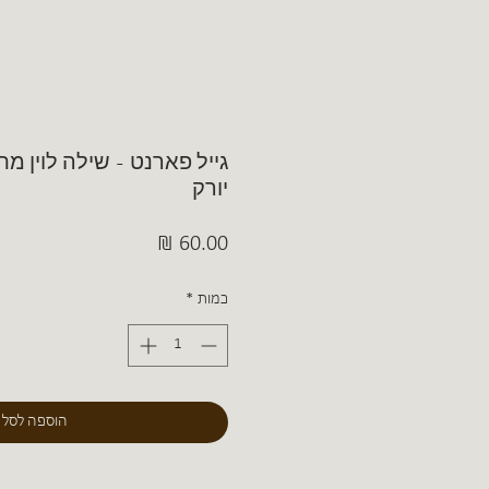
גייל פארנט - שילה לוין מת
יורק
מחיר
כמות
*
הוספה לסל