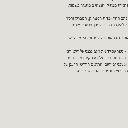
 גואלת מבתוליו הנצחיים מתגלה כשמוק,
מכתב ההתאבדות המצחיק, המבריק וחסר
 להיקבר בה, רב חתיך שיספיד אותה,
.
שיגרום לכל אוהביה להתחרט על מעשיהם
הוא ספר שנולד מתוך לב ונכנס אל הלב. הוא
חה מסחררת. מיליון עותקים נמכרו ממנו
י ונשכני גם היום. התרגום החדש והרענן של
בה, הוא הזדמנות נהדרת להכיר מחדש