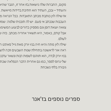
מקום, החברות שלה נישאות בזו אחר זו, הגבר שהיא
והעתיד – ובכן, העתיד הוא חתיכת בדידות מייאשת.
אז שילה לוין כותבת מכתב התאבדות. ככל הנראה 
העכבות שנכתב אי פעם. יש לה תוכנית שלמה: שמלה
צוואה יוצאת דופן וגם מספיק כדורים לביצוע המשימה
אבל קודם, כאמור, היא תשאיר אחריה מכתב. כזה 
לעולם.
שילה לוין מתה והיא חיה בניו יורק מאת גייל פארנט 
ראה אור לראשונה בתחילת שנות השבעים וזכה להצל
בניו יורק לבדה, הוא תורגם לשפות רבות ונשאר עדכנ
שלי גרוס לספר, כמו גם אחרית הדבר הנפלאה שכת
גיבורה בלתי נשכחת
ספרים נוספים בז'אנר