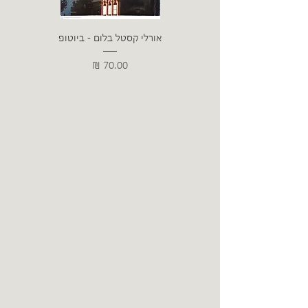
אורלי קסטל בלום - ביוטופ
דייו
מחיר