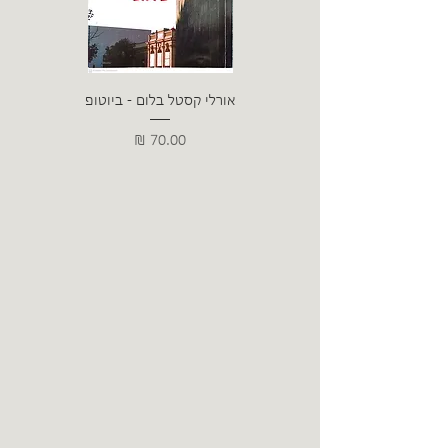
אורלי קסטל בלום - ביוטופ
דייו
מחיר