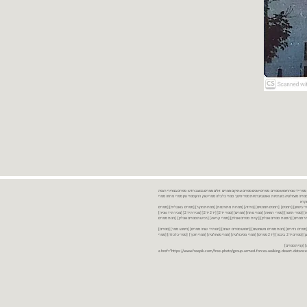
נות ספרים יד שניה ספרים משומשים ספרים חדשים ספרים יד 2 מכירת ספרים יד שניה ספרי יד שניהחיפוש ספרים ספרים ישנים ספרים עתיקים ספרים זולים ספרים במצב חדש ספרים במחירי רצפה
רים במבצע ספרים יד 2 ברמת גן ספרים יד 2 ביבנה יד 2 ספרים ספרי פסיכולוגיה ספריה סוציולוגיה ביוגרפיות ו אוטוביוגרפיות ספרי חינוך ספרי כלכלה ספרי שוק ההון ספרי עיון ספרי פרוזה ספרי
מקרא
ספרי ביטחון] [רומנים] [רומנים רומנטיים] [פרוזה] [ספרות מתורגמת] [ספרות מקור] [ספרים באנגלית] [ספרים
חדשים מהחנות] [ספרים מומלצים] [ספרי בישול] [ספרי עידן חדש] [ספרי עסקים] [ספרי מורשת] [מחזות] [ספרי שירה] [ספרי בריאות] [ספרי תזונה] [ספרי רפואה] [ספרי מתח] [ספרים] [ספרי יד 2[ [יד 2 יד 2[ [מכירת יד 2[ [מכירת יד שנייה]
 [ספרים יד 2[ [ספר] [ספרים יד 2[ [הזמנת ספרים] [יד 2 ספרים] [ספרים בזול] [אתר ספרים] [הזמנת ספרים אונליין] [קניית ספרים אונליין] [ספרי קריאה] [רכישת ספרים אונליין] [חנות ספרים
[ספרים נדירים] [חנות ספרים משומשים] [חיפוש ספרים ישנים] [חנות יד שניה ספרים] [חיפוש ספר] [ספרים]
[חנות ספרים זולים] [ספרים חדשים] [ספרים במחירי רצפה] [ספרים במשלוח חינם] [ספרים במשלוח עד הבית] [ספרים יד 2 ברמת גן] [ספרים יד 2 ביבנה] [יד 2 ספרים] [ספרי פסיכולוגיה] [ספרי סוציולוגיה] [ספרי חינוך] [ספרי כלכלה] [ספרי
 [קניית ספרים]
<a href="https://www.freepik.com/free-photo/group-armed-forces-walking-desert-distance-is