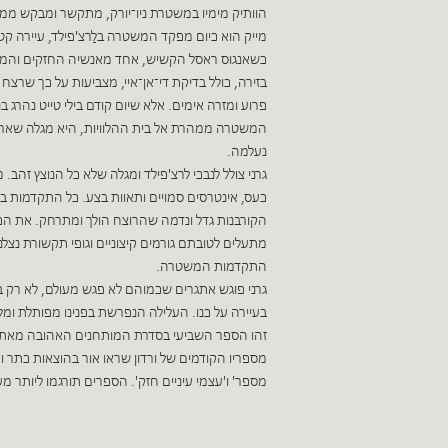
הוותיק מימיו במשטרת ניו־יורק, מתקשר ומבקש ממנו
מייק הוא כיום מפקד המשטרה בלַרצ'פילד, עיירה קט
כשאנגוס ראסל הקשיש, אחד מאנשיה החזקים והמשפי
בזירה, כולל בדיקת די־אן־איי, מצביעות על כך שרצח או
פרוע ומזרה אימים. אלא שיום קודם בילי טייט נהרג 
המשטרה ממהרת אל בית ההלוויות, היא מגלה שארונו
נעלמה.
גרני צולל לנבכי לרצ'פילד ומגלה שלא כל הנוצץ זהב
כעס, אינטרסים סמויים ותאוות בצע. כל התקדמות 
הקורבנות גדל ונדמה שהרוצח הולך ומתרחק. את הכא
מתעלים לטובתם גורמים קיצוניים וגופי תקשורת נצ
התקדמות המשטרה.
גרני פוגש אתגרים שכמוהם לא פגש מעולם, לא רק
בעיירה על כנו. העלילה הנפרשת בפנינו מפותלת ומ
זהו הספר השביעי בסדרת המותחנים האהובה מאת ג'ון ו
מספריו הקודמים של ורדון שראו אור בהוצאות כתר ועב
מספר' ו'עצמי עיניים חזק'. הספרים תורגמו ליותר מ