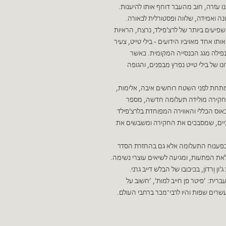
 עזרה, חוב מהעבר דוחף אותו להיענות.
נה ואמידה, שלווה ופסטורלית לכאורה.
עים ביותר של לרצ'פילד, נרצח, הראיות
תו אחד מאויביו הידועים - בילי טייט, צעיר
בנפילה מגג הכנסייה המקומית. כאשר
 של בילי טייט נפרץ מבפנים, והגופה
. מתחת לפני השטח רוחשים איבה, אלימות,
בחקירה מולידה תעלומה חדשה, מספר
וס הכללי והאווירה המפוחדת בלרצ'פילד
לניים, שמסבכים את החקירה ומשבשים את
 בפענוח התעלומה אלא גם בהחזרת הסדר
לאת הפתעות, ומגיעה לשיאים עוצרי נשימה.
ֶרדוֹן, בכיכובו של הבלש דייב גרני.
רית: ’פיטר פן חייב למות', ’חשוב על
עשרים שפות והיו לרבי־מכר ברחבי העולם.