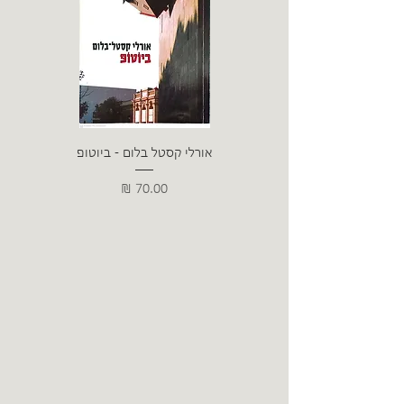
אורלי קסטל בלום - ביוטופ
דייו
מחיר