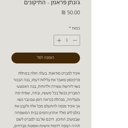
ג'ונתן פראנזן - התיקונים
מחיר
כמות
*
הוספה לסל
איניד למברט מודאגת: בעלה חולה במחלת
פרקינסון ומאבד את צלילות דעתו, בנה הבכור
נשוי ליורשת עשירה וילדותית, בנה האמצעי
המבריק נכשל בכל מעשיו, ובתה, שפית יפה
ומצליחה, מנהלת כנראה רומן עם גבר נשוי.
אך איניד מנסה להתעלם מכל אלה ולקבץ את
כולם לחג מולד אחרון וחמים בבית המשפחה
שבמערב התיכון. דרכם של בני למברט לשם
תהיה רצופה דרמות אישיות ואסונות מבדחים,