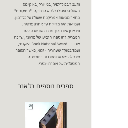
ותעבור בפילדלפיה, בניו יורק, באוקיינוס
האטלנטי ואפילו בליטא הרחוקה. "התיקונים"
מתאר מציאות אמריקנית שעולה על כל דמיון,
ועם זאת היא מדויקת עד אחרון פרטיה,
ופראנזן אינו חוסך ממנה את שבט עטו
המבריק. זהו ספרו הרביעי של פראנזן, שזיכה
אותו ב - Book National Award היוקרתי,
ועמד במוקד שערוריה - זוטא, כאשר הסופר
סירב להופיע עם ספרו זה בתוכניתה
הפופולרית של אופרה וינפרי.
ספרים נוספים בז'אנר