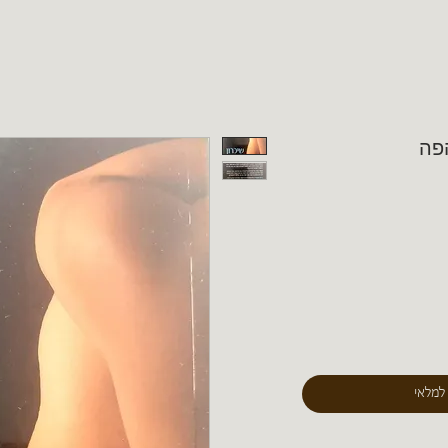
הפה
 למלאי