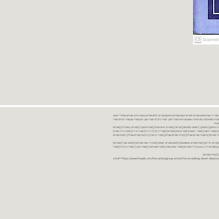
נות ספרים יד שניה ספרים משומשים ספרים חדשים ספרים יד 2 מכירת ספרים יד שניה ספרי יד שניהחיפוש ספרים ספרים ישנים ספרים עתיקים ספרים זולים ספרים במצב חדש ספרים במחירי רצפה
רים במבצע ספרים יד 2 ברמת גן ספרים יד 2 ביבנה יד 2 ספרים ספרי פסיכולוגיה ספריה סוציולוגיה ביוגרפיות ו אוטוביוגרפיות ספרי חינוך ספרי כלכלה ספרי שוק ההון ספרי עיון ספרי פרוזה ספרי
מקרא
ספרי ביטחון] [רומנים] [רומנים רומנטיים] [פרוזה] [ספרות מתורגמת] [ספרות מקור] [ספרים באנגלית] [ספרים
חדשים מהחנות] [ספרים מומלצים] [ספרי בישול] [ספרי עידן חדש] [ספרי עסקים] [ספרי מורשת] [מחזות] [ספרי שירה] [ספרי בריאות] [ספרי תזונה] [ספרי רפואה] [ספרי מתח] [ספרים] [ספרי יד 2[ [יד 2 יד 2[ [מכירת יד 2[ [מכירת יד שנייה]
 [ספרים יד 2[ [ספר] [ספרים יד 2[ [הזמנת ספרים] [יד 2 ספרים] [ספרים בזול] [אתר ספרים] [הזמנת ספרים אונליין] [קניית ספרים אונליין] [ספרי קריאה] [רכישת ספרים אונליין] [חנות ספרים
[ספרים נדירים] [חנות ספרים משומשים] [חיפוש ספרים ישנים] [חנות יד שניה ספרים] [חיפוש ספר] [ספרים]
[חנות ספרים זולים] [ספרים חדשים] [ספרים במחירי רצפה] [ספרים במשלוח חינם] [ספרים במשלוח עד הבית] [ספרים יד 2 ברמת גן] [ספרים יד 2 ביבנה] [יד 2 ספרים] [ספרי פסיכולוגיה] [ספרי סוציולוגיה] [ספרי חינוך] [ספרי כלכלה] [ספרי
 [קניית ספרים]
<a href="https://www.freepik.com/free-photo/group-armed-forces-walking-desert-distance-is