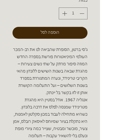
כמות
*
הוספה לסל
ג'סי ברטון, הסופרת שהביאה לנו את רב-המכר
העולמי המיניאטורות פורשת בספרה החדש
המוזה סיפור מרתק על שתי נשים צעירות –
מהגרת שבאה בשנות השישים ללונדון מהאי
הקריבי טרינידד, ונערה המתגוררת בספרד
בשנות השלושים – ועל התעלומה הקושרת
אותן זו לזו בקשר בל יינתק.
אנגליה 1967. אודל בסטיין היא מהגרת
מטרינידד שמנסה לפלס את דרכה בלונדון.
כשהיא מתחילה לעבוד במכון סקלטון לאמנות,
היא נתקלת בציור שמיוחס לאיסאק רובלס, אמן
צעיר, מוכשר ומבטיח, שצייר כמה ציורי מופת
ונעלם בלי להשאיר עקבות – תעלומה