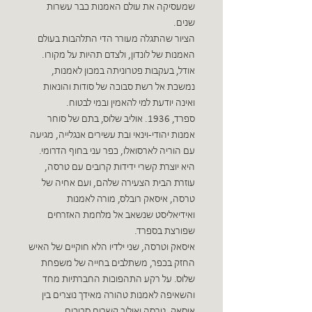
שמעסיקה את עולם האמנות כבר עשרות
שנים.
הציור שהתגלה מעורר הדי התלהבות בעולם
האמנות של לונדון, ולצדם תהיות על מקורו.
אודל, בעקבות פטרוניתה במכון לאמנות,
נמשכת אל רשת סבוכה של סודות והונאות
ואינה יודעת למי להאמין ובמי לבטוח.
ספרד, 1936. אוליב שלוס, בתם של סוחר
אמנות יהודי-וינאי ובת עשירים אנגלייה, מגיעה
עם הוריה לארסואלו, כפר עני בחוף הדרומי.
היא יוצרת קשרי ידידות קרובים עם טרסה,
עוזרת הבית הצעירה שלהם, ועם אחיה של
טרסה, איסאק רובלס, מורה לאמנות
ואידיאליסט שנשאב אל מלחמת האזרחים
שפורצת בספרד.
איסאק וטרסה, שני ילדיו הלא חוקיים של האיש
החזק בכפר, משתלבים בחייה של משפחת
שלוס. על רקע התהפוכות החברתיות מחד
והשאיפה לאמנות טהורה מאידך נוצרים בין
איסאק, טרסה ואוליב קשרים סבוכים