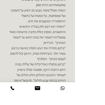
שתוצאותיהם הרות אסון.
המוזה מגולל סיפור כובש ורב-דמיון על תשוקה
ועל שאפתנות, על אמנות ועל נחשולי
ההיסטוריה המעצבים את חיינו.
"המוזה הוא רומן חזק בצדדיו הרגשיים
והחושניים, ומפגין יכולת כתיבה מרשימה מאוד
שמצליחה לשמור את כנות הרגש עד לעמוד
האחרון". הגרדיאן
"ברטון ממירה את רעיון המוזה כאישה ברעיון
עשיר יותר. ביצירתיות נשית, הרומן יכול לרשום
לעצמו ניצחון". הטלגרף
"ברטון מתגלה כאדריכלית של עלילה בנויה
היטב ורחבת היקף, וסגנונה מגלה כישרון
לשחזור הרגעים הרגילים והלא רגילים של
החיים בכתמי צבע גדולים". פייננשל טיימס
ספרים נוספים בז'אנר