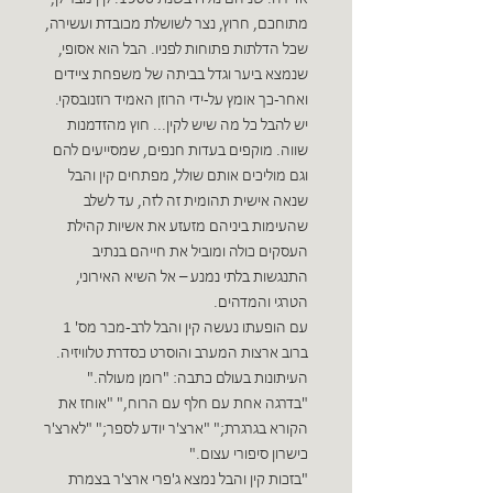
מתוחכם, חרוץ, נצר לשושלת מכובדת ועשירה,
שכל הדלתות פתוחות לפניו. הבל הוא אסופי,
שנמצא ביער וגדל בביתה של משפחת ציידים
ואחר-כך אומץ על-ידי הרוזן האמיד רוזנובסקי.
יש להבל כל מה שיש לקין... חוץ מהזדמנות
שווה. מוקפים בעדות חנפים, שמסייעים להם
וגם מוליכים אותם שולל, מפתחים קין והבל
שנאה אישית תהומית זה לזה, עד לשלב
שהעימות ביניהם מזעזע את אשיות קהילת
העסקים כולה ומוביל את חייהם בנתיב
התנגשות בלתי נמנע – אל השיא האירוני,
הטרגי והמדהים.
עם הופעתו נעשה קין והבל לרב-מכר מס' 1
ברוב ארצות המערב והוסרט כסדרת טלוויזיה.
העיתונות בעולם כתבה: "רומן מעולה."
"בדרגה אחת עם חלף עם הרוח," "אוחז את
הקורא בגרגרת;" "ארצ'ר יודע לספר;" "לארצ'ר
כישרון סיפורי עצום."
"בזכות קין והבל נמצא ג'פרי ארצ'ר בצמרת