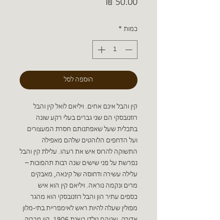
מחיר
כמות
*
הוספה לסל
קין והבל אינם אחים. ויליאם לואל קין והבל
רוזנובסקי הם שני גברים בעלי רקע שונה
בתכלית שעל שאפתנותם חסרת המעצורים
ועל הדחפים הלוהטים שלהם מאפילה
התשוקה להרוס איש את רעהו. עלילת קין והבל
נפרשת על פני שישים שנה רבות תהפוכות –
עלילה עשירה ודחוסה של קינאה, מאבקים
מרים ונקמה נוראה. ויליאם קין הוא איש
כספים עתיר הון והבל רוזנובסקי הוא מהגר
מפולין שעלה להיות ראש לאימפריית בתי-מלון
אדירה. שניהם נולדו בשנת 1906. קין מבריק,