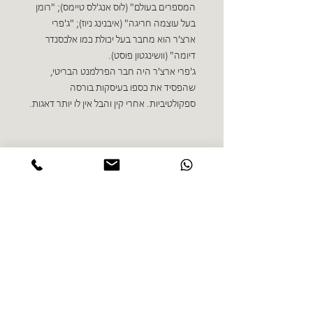
המספרים בעולם" (לוס אנג'לס טיימס); "רומן
בעל עוצמה חריגה" (איבנינג ניוז); "ג'פרי
ארצ'ר הוא מחבר בעל יכולת כמו אלכסנדר
דיומה" (וושינגטון פוסט).
ג'פרי ארצ'ר היה חבר הפרלמנט הבריטי,
שהפסיד את כספו בעיסקות בורסה
ספקולטיביות. אחרי קין והבל אין לו יותר דאגות.
ספרים נוספים בז'אנר