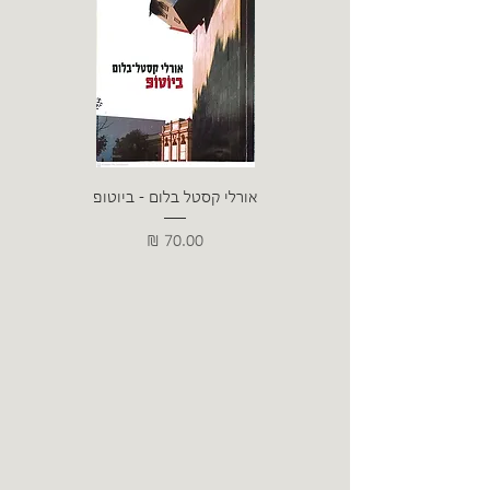
אורלי קסטל בלום - ביוטופ
דייו
מחיר