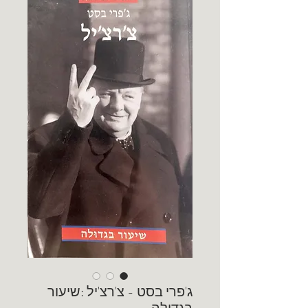
ג'פרי בסט - צ'רצ'יל :שיעור