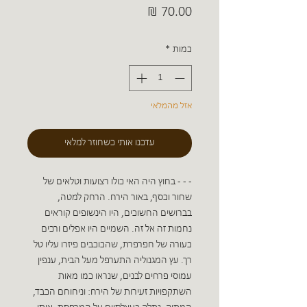
מחיר
כמות
*
אזל מהמלאי
עדכנו אותי כשחוזר למלאי
- - - בחוץ היה האי כולו רצועות וטלאים של
שחור וכסף, באור הירח. הרחק למטה,
בברושים החשוכים, היו הינשופים קוראים
נחמות זה אל זה. השמיים היו אפלים ורכים
כעורה של חפרפרת, שהכוכבים פיזרו עליו טל
רך. עץ המגנוליה התערפל מעל הבית, ענפין
עמוסי פרחים לבנים, שנראו כמו מאות
השתקפויות זעירות של הירח: וניחוחם הכבד,