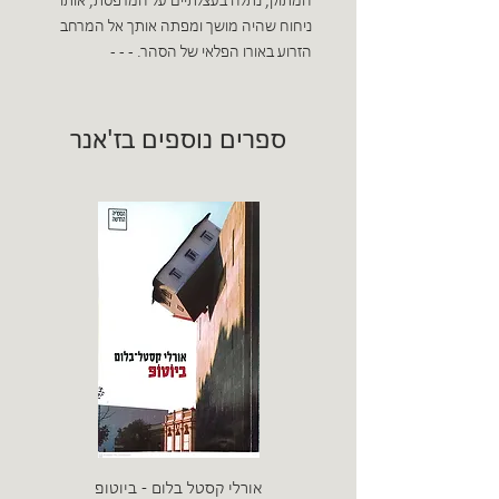
המתוק, נתלה בעצלתיים על המרפסת, אותו
ניחוח שהיה מושך ומפתה אותך אל המרחב
הזרוע באורו הפלאי של הסהר. - - -
ספרים נוספים בז'אנר
אורלי קסטל בלום - ביוטופ
דייו