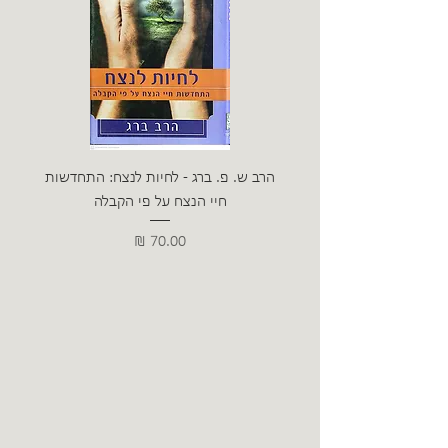
הרב ש. פ. ברג - לחיות לנצח: התחדשות
ניצה 
חיי הנצח על פי הקבלה
מחיר