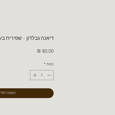
דיאנה גבלדון - שפירית בענב
מחיר
כמות
*
הוספה לסל