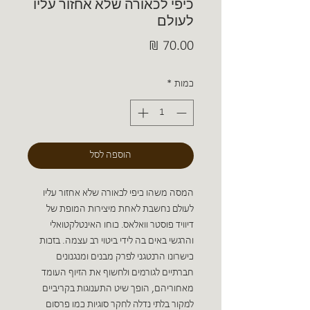
כיפי לכאורה שלא אחזור עליו
לעולם
מחיר
כמות
*
הוספה לסל
המסה משהו כיפי לכאורה שלא אחזור עליו
לעולם נחשבת לאחת מיצירות המופת של
דיוויד פוסטר וואלאס. כוחו האינטלקטואלי
והרגשי באים בה לידי ביטוי רב עצמה. בזכות
כישרונו הרנטגני לפרק מבנים ומנגנונים
חברתיים לגורמים ולחשוף את הזיוף העומד
מאחוריהם, הופך שיט התענוגות בקריביים
למקור בלתי נדלה לחקר סוגיות כמו פרסום