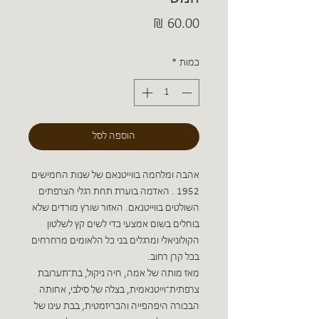
מחיר
כמות
*
הוספה לסל
אהבה ומלחמה בווייטנאם של שנות החמישים
1952 . האדמה בוערת תחת רגלי הצרפתים
השולטים בווייטנאם. האזור שורץ מורדים שלא
בוחלים בשום אמצעי כדי לשים קץ לשלטון
הקולוניאלי ומרגלים בני כל הלאומים מרחרחים
בכל קרן רחוב.
מאז מותה של אמה, חיה ניקול, בת־תערובת
צרפתית־וייטנאמית, בצלה של סילבי, אחותה
הבכורה היפהפייה והכריזמטית, בבת עינו של