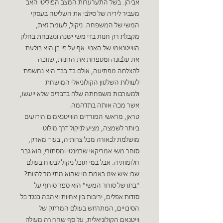
אביהן. בשל התערערות המצב הפוליטי האב
מעביר לידיה של סילבי את השליטה בעסקי
המשי של המשפחה. ניקול, לעומת זאת,
מקבלת רק חנות בדי משי ישנה ונשכחת בחלק
הווייטנאמי של האנוי. אף על פי כן היא בולעת
את עלבונה ומטפחת את החנות, שזוכה
להצלחה מפתיעה, אולם בד בבד היא נחשפת
לעוולות השלטון הקולוניאלי המושחת
ולמעורבות משפחתה שלה בדברים שלא ייעשו,
אשר מכה אותה בתדהמה.
טראן, מראשי המורדים הווייטנאמים הידועים
ביותר לשמצה, מציע לניקול דרך מילוט
מושלמת לכאורה מכל צרותיה, בעוד מארק,
סוחר משי אמריקאי שרמנטי ומסתורי, הוא גבר
חלומותיה. אבל במי תוכל ניקול לבטוח בעולם
שבו איש אינו באמת מי שהוא מתיימר להיות?
"בתו של סוחר המשי" הוא ספר סוחף על
סודות אפלים, יריבות בין אחיות ואהבה כנגד כל
הסיכויים, המתרחש בעולם המרתק של
וייטנאם הקולוניאלית, על סף שחרורה מעולה