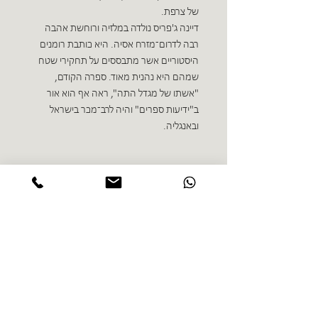
של צרפת.
דיינה ג'פריס נולדה במלזיה ורוחשת אהבה
רבה לדרום־מזרח אסיה. היא כותבת רומנים
היסטוריים אשר מתבססים על תחקירי שטח
שמהם היא נהנית מאוד. ספרה הקודם,
"אשתו של מגדל התה", ראה אף הוא אור
ב"ידיעות ספרים" והיה לרב־מכר בישראל
ובאנגליה.
ספרים נוספים בז'אנר