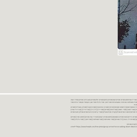
נות ספרים יד שניה ספרים משומשים ספרים חדשים ספרים יד 2 מכירת ספרים יד שניה ספרי יד שניהחיפוש ספרים ספרים ישנים ספרים עתיקים ספרים זולים ספרים במצב חדש ספרים במחירי רצפה
רים במבצע ספרים יד 2 ברמת גן ספרים יד 2 ביבנה יד 2 ספרים ספרי פסיכולוגיה ספריה סוציולוגיה ביוגרפיות ו אוטוביוגרפיות ספרי חינוך ספרי כלכלה ספרי שוק ההון ספרי עיון ספרי פרוזה ספרי
מקרא
ספרי ביטחון] [רומנים] [רומנים רומנטיים] [פרוזה] [ספרות מתורגמת] [ספרות מקור] [ספרים באנגלית] [ספרים
חדשים מהחנות] [ספרים מומלצים] [ספרי בישול] [ספרי עידן חדש] [ספרי עסקים] [ספרי מורשת] [מחזות] [ספרי שירה] [ספרי בריאות] [ספרי תזונה] [ספרי רפואה] [ספרי מתח] [ספרים] [ספרי יד 2[ [יד 2 יד 2[ [מכירת יד 2[ [מכירת יד שנייה]
 [ספרים יד 2[ [ספר] [ספרים יד 2[ [הזמנת ספרים] [יד 2 ספרים] [ספרים בזול] [אתר ספרים] [הזמנת ספרים אונליין] [קניית ספרים אונליין] [ספרי קריאה] [רכישת ספרים אונליין] [חנות ספרים
[ספרים נדירים] [חנות ספרים משומשים] [חיפוש ספרים ישנים] [חנות יד שניה ספרים] [חיפוש ספר] [ספרים]
[חנות ספרים זולים] [ספרים חדשים] [ספרים במחירי רצפה] [ספרים במשלוח חינם] [ספרים במשלוח עד הבית] [ספרים יד 2 ברמת גן] [ספרים יד 2 ביבנה] [יד 2 ספרים] [ספרי פסיכולוגיה] [ספרי סוציולוגיה] [ספרי חינוך] [ספרי כלכלה] [ספרי
 [קניית ספרים]
<a href="https://www.freepik.com/free-photo/group-armed-forces-walking-desert-distance-is