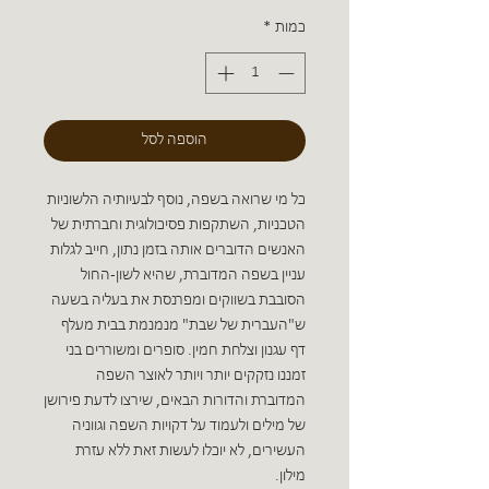
כמות
*
הוספה לסל
כל מי שרואה בשפה, נוסף לבעיותיה הלשוניות
הטכניות, השתקפות פסיכולוגית וחברתית של
האנשים הדוברים אותה בזמן נתון, חייב לגלות
עניין בשפה המדוברת, שהיא לשון-החול
הסובבת בשווקים ומפרנסת את בעליה בשעה
ש"העברית של שבת" מנמנמת בבית מעלף
דף עגנון וצלחת חמין. סופרים ומשוררים בני
זמננו נזקקים יותר ויותר לאוצר השפה
המדוברת והדורות הבאים, שירצו לדעת פירושן
של מילים ולעמוד על דקויות השפה וגווניה
העשירים, לא יוכלו לעשות זאת ללא עזרת
מילון.