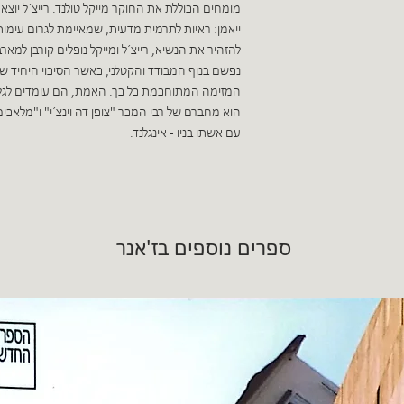
מומחים הכוללת את החוקר מייקל טולנד. רייצ´ל יוצא
ייאמן: ראיות לתרמית מדעית, שמאיימת לגרום עימות
להזהיר את הנשיא, רייצ´ל ומייקל נופלים קורבן למ
נפשם בנוף המבודד והקטלני, כאשר הסיכוי היחיד ש
המזימה המתוחכמת כל כך. האמת, הם עומדים לגלות
הוא מחברם של רבי המכר "צופן דה וינצ´י" ו"מלאכים
עם אשתו בניו - אינגלנד.
ספרים נוספים בז'אנר