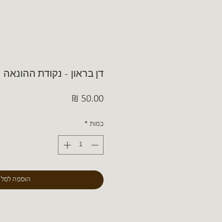
דן בראון - נקודת ההונאה
מחיר
כמות
*
הוספה לסל