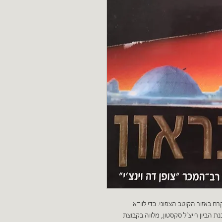
רח באזור הקוטב הצפוני. כדי לוודא
 הביון רייצ´ל סקסטון, מלווה בקבוצת