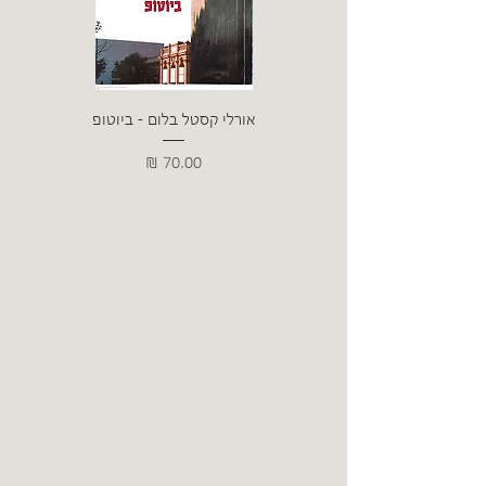
אורלי קסטל בלום - ביוטופ
דייו
מחיר