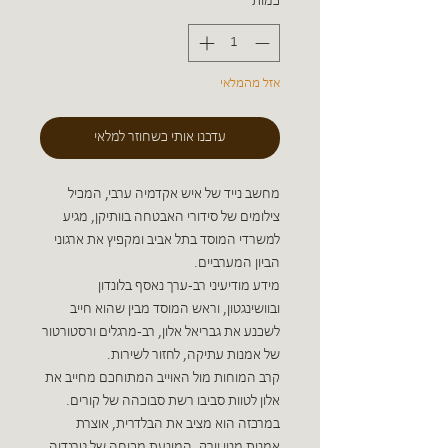
כמות
*
אזל מהמלאי
עדכנו אותי כשחוזר למלאי
מחשב נייד של איש אקדמיה ערבי, המכיל
צילומים של סידורי האבטחה בוותיקן, מגיע
למשרדי המוסד בתל אביב ומקפיץ את ארגוני
הביון המערביים.
מידע מודיעיני רב-ערך נאסף בלונדון
ובוושינגטון, וראש המוסד מבין שהוא חייב
לשכנע את גבריאל אלון, רב-מרגלים ורסטורטור
של אמנות עתיקה, לחזור לשירות.
קרב המוחות מול האוייב המתוחכם מחייב את
אלון לטוות סביבו רשת סבוכהה של קורים.
במרכזה הוא מציב את הבלדרית, אוצרת
אמנות מניו יורק, המונעת מכוחה של טרגדיה