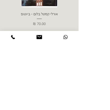
אורלי קסטל בלום - ביוטופ
דייו
מחיר